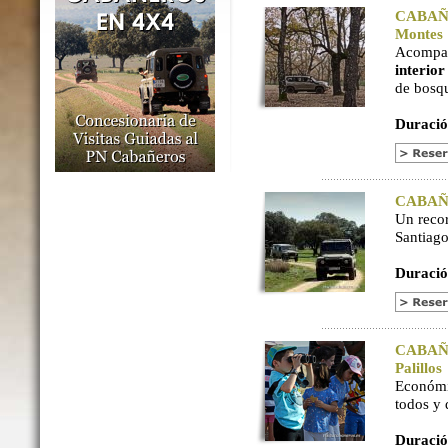
CABAÑER
Montes
Acompaña
interio
de bosq
Duració
CABAÑER
Un reco
Santiago
Duració
CABAÑER
Palillos
Económi
todos y
Duració