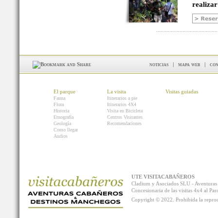
realizar
noticias
|
mapa web
|
con
El parque
La visita
Visitas guiadas
Fauna
Itinerarios a pie
Flora
Itinerarios 4X4
Historia
Visita en Bicicleta
Etnografía
Centros Visitantes
Geología
Recomendaciones
Como llegar
Audios
UTE VISITACABAÑEROS
Cladium y Asociados SLU - Aventur
Concesionaria de las visitas 4x4 al P
Copyright © 2022. Prohibida la reprodu