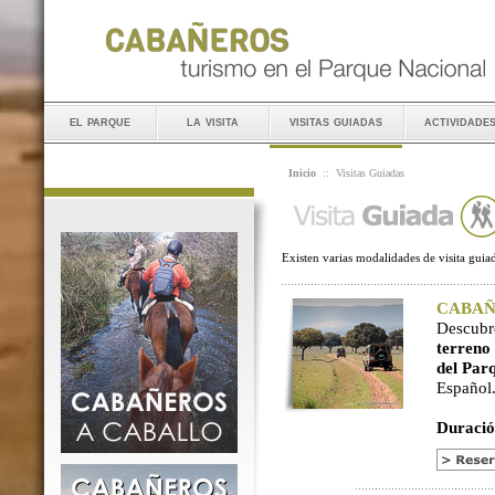
el parque
la visita
visitas guiadas
actividade
Inicio
::
Visitas Guiadas
Existen varias modalidades de visita guiad
CABAÑER
Descubr
terreno
del Par
Español
Duració