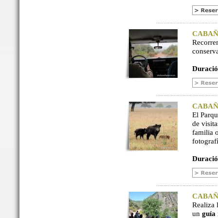
CABAÑER
Recorre
conserv
Duració
CABAÑER
El Parq
de visit
familia 
fotograf
Duració
CABAÑER
Realiza 
un
guía 