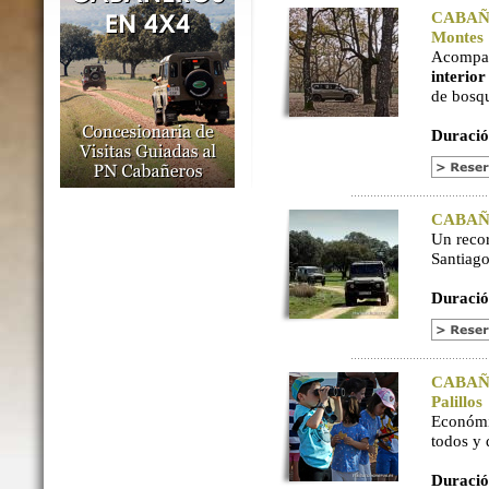
CABAÑER
Montes
Acompaña
interio
de bosq
Duració
CABAÑER
Un reco
Santiago
Duració
CABAÑER
Palillos
Económi
todos y
Duració