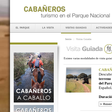
el parque
la visita
visitas guiadas
actividade
Inicio
::
Visitas Guiadas
Existen varias modalidades de visita guiad
CABAÑER
Descubr
terreno
del Par
Español
Duració