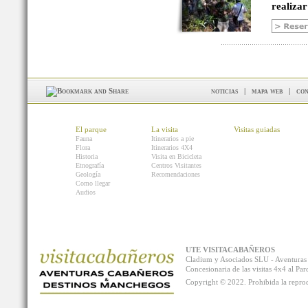
realizar
noticias
|
mapa web
|
con
El parque
La visita
Visitas guiadas
Fauna
Itinerarios a pie
Flora
Itinerarios 4X4
Historia
Visita en Bicicleta
Etnografía
Centros Visitantes
Geología
Recomendaciones
Como llegar
Audios
UTE VISITACABAÑEROS
Cladium y Asociados SLU - Aventur
Concesionaria de las visitas 4x4 al P
Copyright © 2022. Prohibida la reprodu