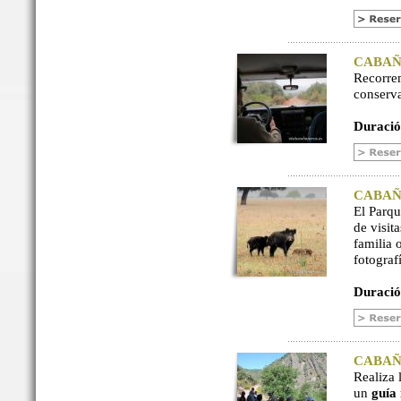
CABAÑER
Recorre
conserv
Duració
CABAÑER
El Parq
de visit
familia 
fotograf
Duració
CABAÑER
Realiza 
un
guía 