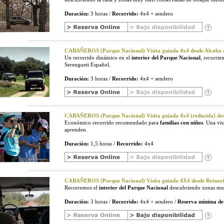
Duración:
3 horas /
Recorrido:
4x4 + sendero
CABAÑEROS (Parque Nacional) Visita guiada 4x4 desde Alcoba d
Un recorrido dinámico en el
interior del Parque Nacional
, recorri
Serengueti Español.
Duración:
3 horas /
Recorrido:
4x4 + sendero
CABAÑEROS (Parque Nacional) Visita guiada 4x4 (reducida) desd
Económico recorrido recomendado para
familias con niños
. Una vi
aprenden.
Duración:
1,5 horas /
Recorrido:
4x4
CABAÑEROS (Parque Nacional) Visita guiada 4X4 desde Retuerta
Recorremos el
interior del Parque Nacional
descubriendo zonas muy
Duración:
3 horas /
Recorrido:
4x4 + sendero /
Reserva mínima de