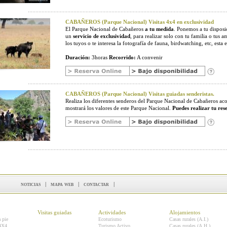
CABAÑEROS (Parque Nacional) Visitas 4x4 en exclusividad
El Parque Nacional de Cabañeros
a tu medida
. Ponemos a tu disposic
un
servicio de exclusividad
, para realizar solo con tu familia o tus a
los tuyos o te interesa la fotografía de fauna, birdwatching, etc, esta e
Duración:
3horas
Recorrido:
A convenir
CABAÑEROS (Parque Nacional) Visitas guiadas senderistas.
Realiza los diferentes senderos del Parque Nacional de Cabañeros 
mostrará los valores de este Parque Nacional.
Puedes realizar tu res
noticias
|
mapa web
|
contactar
|
Visitas guiadas
Actividades
Alojamientos
a pie
Ecoturismo
Casas rurales (A.I.)
 4X4
Turismo Activo
Casas rurales (A.H.)