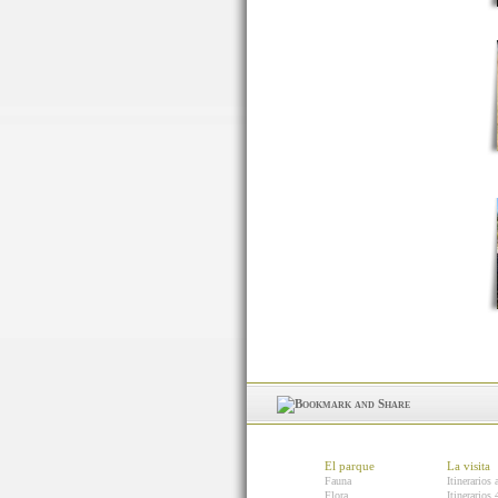
El parque
La visita
Fauna
Itinerarios 
Flora
Itinerarios