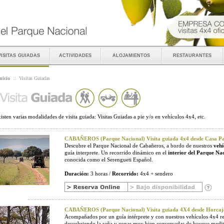
visitas guiadas
actividades
alojamientos
restaurantes
nicio
::
Visitas Guiadas
isten varias modalidades de visita guiada: Visitas Guiadas a pie y/o en vehículos 4x4, etc.
CABAÑEROS (Parque Nacional) Visita guiada 4x4 desde Casa Pal
Descubre el Parque Nacional de Cabañeros, a bordo de nuestros
vehí
guía interprete. Un recorrido dinámico en el
interior del Parque Na
conocida como el Serengueti Español.
Duración:
3 horas /
Recorrido:
4x4 + sendero
CABAÑEROS (Parque Nacional) Visita guiada 4X4 desde Horcaj
Acompañados por un guía intérprete y con nuestros vehículos 4x4 r
descubriendo la raña y zonas muy bien conservadas de bosque medit