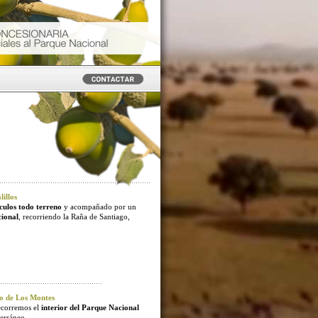
illos
culos todo terreno
y acompañado por un
cional
, recorriendo la Raña de Santiago,
o de Los Montes
ecorremos el
interior del Parque Nacional
erráneo.