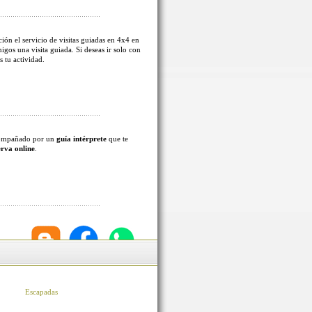
ión el servicio de visitas guiadas en 4x4 en
migos una visita guiada. Si deseas ir solo con
s tu actividad.
acompañado por un
guía intérprete
que te
erva online
.
Escapadas