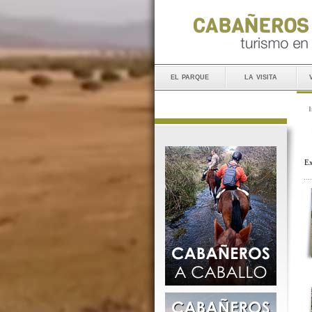
el parque
la visita
I
Ex