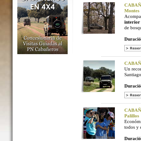
CABAÑER
Montes
Acompaña
interio
de bosq
Duració
CABAÑER
Un reco
Santiago
Duració
CABAÑER
Palillos
Económi
todos y
Duració