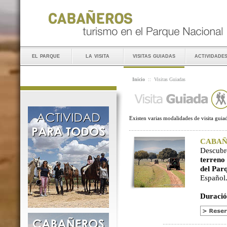
el parque
la visita
visitas guiadas
actividade
Inicio
::
Visitas Guiadas
Existen varias modalidades de visita guiad
CABAÑER
Descubr
terreno
del Par
Español
Duració