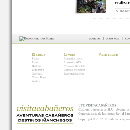
realizar
noticias
|
mapa web
|
con
El parque
La visita
Visitas guiadas
Fauna
Itinerarios a pie
Flora
Itinerarios 4X4
Historia
Visita en Bicicleta
Etnografía
Centros Visitantes
Geología
Recomendaciones
Como llegar
Audios
UTE VISITACABAÑEROS
Cladium y Asociados SLU - Aventur
Concesionaria de las visitas 4x4 al P
Copyright © 2022. Prohibida la reprodu