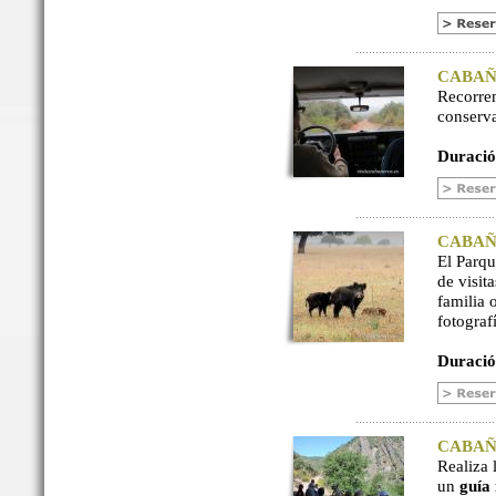
CABAÑER
Recorre
conserv
Duració
CABAÑER
El Parq
de visit
familia 
fotograf
Duració
CABAÑER
Realiza 
un
guía 