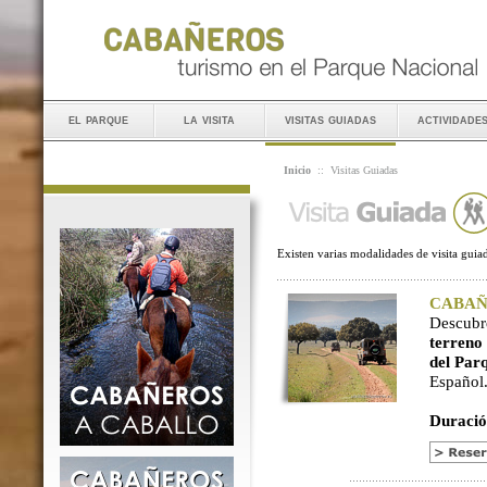
el parque
la visita
visitas guiadas
actividade
Inicio
::
Visitas Guiadas
Existen varias modalidades de visita guiad
CABAÑER
Descubr
terreno
del Par
Español
Duració