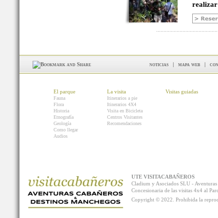
realizar
noticias
|
mapa web
|
con
El parque
La visita
Visitas guiadas
Fauna
Itinerarios a pie
Flora
Itinerarios 4X4
Historia
Visita en Bicicleta
Etnografía
Centros Visitantes
Geología
Recomendaciones
Como llegar
Audios
UTE VISITACABAÑEROS
Cladium y Asociados SLU - Aventur
Concesionaria de las visitas 4x4 al P
Copyright © 2022. Prohibida la reprodu