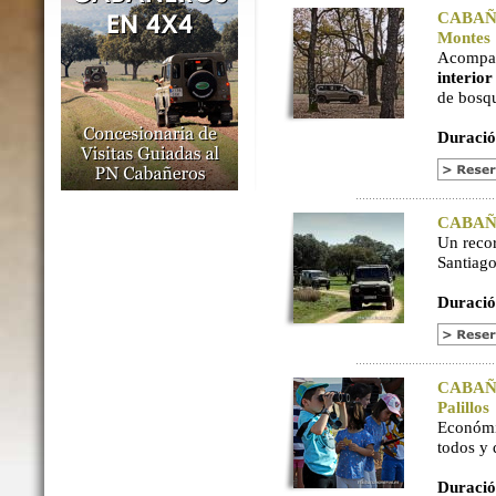
CABAÑER
Montes
Acompaña
interio
de bosq
Duració
CABAÑER
Un reco
Santiago
Duració
CABAÑER
Palillos
Económi
todos y
Duració