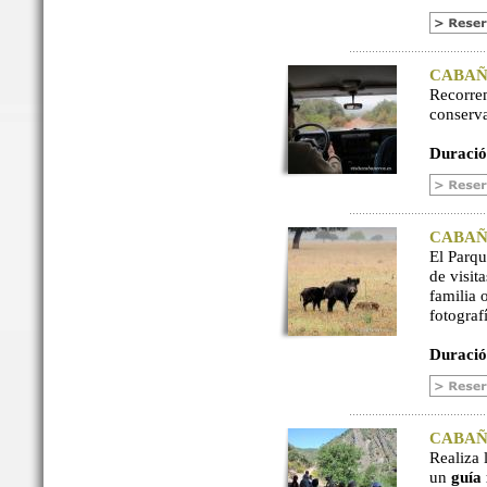
CABAÑER
Recorre
conserv
Duració
CABAÑER
El Parq
de visit
familia 
fotograf
Duració
CABAÑER
Realiza 
un
guía 