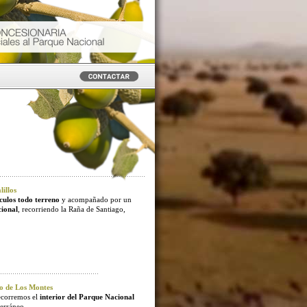
illos
culos todo terreno
y acompañado por un
cional
, recorriendo la Raña de Santiago,
o de Los Montes
ecorremos el
interior del Parque Nacional
erráneo.