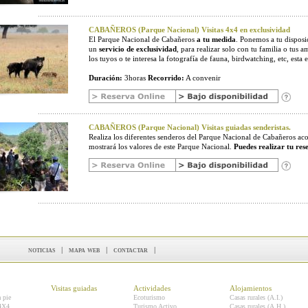
CABAÑEROS (Parque Nacional) Visitas 4x4 en exclusividad
El Parque Nacional de Cabañeros
a tu medida
. Ponemos a tu disposic
un
servicio de exclusividad
, para realizar solo con tu familia o tus a
los tuyos o te interesa la fotografía de fauna, birdwatching, etc, esta e
Duración:
3horas
Recorrido:
A convenir
CABAÑEROS (Parque Nacional) Visitas guiadas senderistas.
Realiza los diferentes senderos del Parque Nacional de Cabañeros 
mostrará los valores de este Parque Nacional.
Puedes realizar tu res
noticias
|
mapa web
|
contactar
|
Visitas guiadas
Actividades
Alojamientos
a pie
Ecoturismo
Casas rurales (A.I.)
 4X4
Turismo Activo
Casas rurales (A.H.)