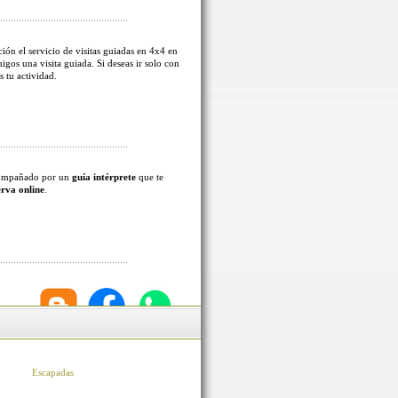
ión el servicio de visitas guiadas en 4x4 en
migos una visita guiada. Si deseas ir solo con
s tu actividad.
acompañado por un
guía intérprete
que te
erva online
.
Escapadas