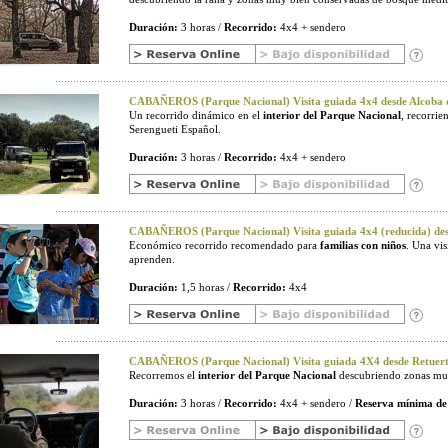
Duración:
3 horas /
Recorrido:
4x4 + sendero
CABAÑEROS (Parque Nacional) Visita guiada 4x4 desde Alcoba d
Un recorrido dinámico en el
interior del Parque Nacional
, recorri
Serengueti Español.
Duración:
3 horas /
Recorrido:
4x4 + sendero
CABAÑEROS (Parque Nacional) Visita guiada 4x4 (reducida) desd
Económico recorrido recomendado para
familias con niños
. Una vi
aprenden.
Duración:
1,5 horas /
Recorrido:
4x4
CABAÑEROS (Parque Nacional) Visita guiada 4X4 desde Retuerta
Recorremos el
interior del Parque Nacional
descubriendo zonas muy
Duración:
3 horas /
Recorrido:
4x4 + sendero /
Reserva mínima de