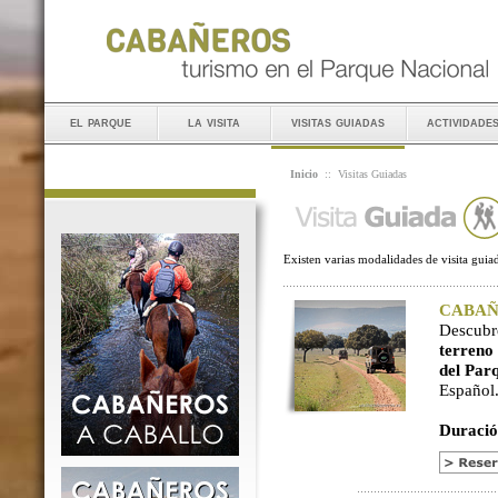
el parque
la visita
visitas guiadas
actividade
Inicio
::
Visitas Guiadas
Existen varias modalidades de visita guiad
CABAÑER
Descubr
terreno
del Par
Español
Duració