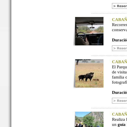
CABAÑER
Recorre
conserv
Duració
CABAÑER
El Parq
de visit
familia 
fotograf
Duració
CABAÑER
Realiza 
un
guía 