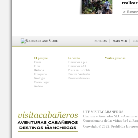
realizar
noticias
|
mapa web
|
con
El parque
La visita
Visitas guiadas
Fauna
Itinerarios a pie
Flora
Itinerarios 4X4
Historia
Visita en Bicicleta
Etnografía
Centros Visitantes
Geología
Recomendaciones
Como llegar
Audios
UTE VISITACABAÑEROS
Cladium y Asociados SLU - Aventur
Concesionaria de las visitas 4x4 al P
Copyright © 2022. Prohibida la reprodu