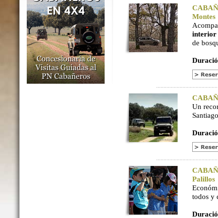
CABAÑER
Montes
Acompaña
interio
de bosq
Duració
CABAÑER
Un reco
Santiago
Duració
CABAÑER
Palillos
Económi
todos y
Duració