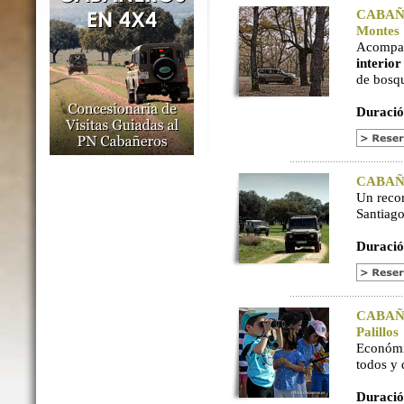
CABAÑER
Montes
Acompaña
interio
de bosq
Duració
CABAÑER
Un reco
Santiago
Duració
CABAÑER
Palillos
Económi
todos y
Duració