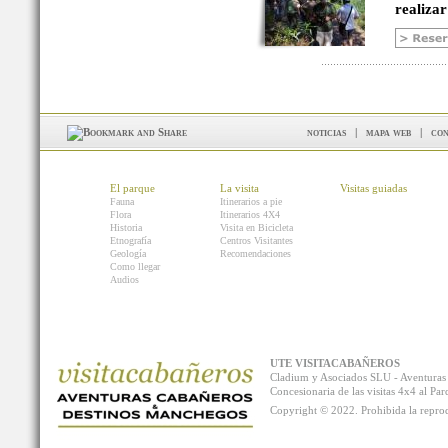
realizar
noticias
|
mapa web
|
con
El parque
La visita
Visitas guiadas
Fauna
Itinerarios a pie
Flora
Itinerarios 4X4
Historia
Visita en Bicicleta
Etnografía
Centros Visitantes
Geología
Recomendaciones
Como llegar
Audios
UTE VISITACABAÑEROS
Cladium y Asociados SLU - Aventur
Concesionaria de las visitas 4x4 al P
Copyright © 2022. Prohibida la reprodu