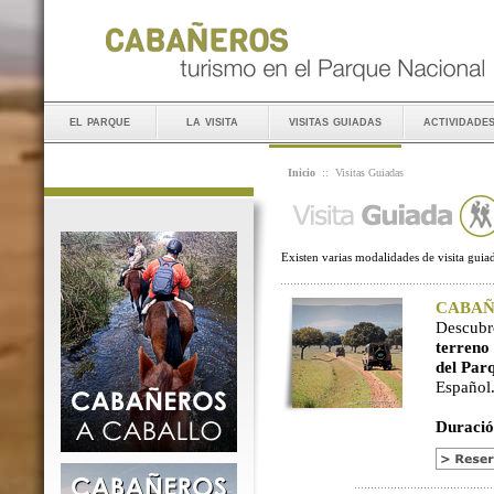
el parque
la visita
visitas guiadas
actividade
Inicio
::
Visitas Guiadas
Existen varias modalidades de visita guiad
CABAÑER
Descubr
terreno
del Par
Español
Duració