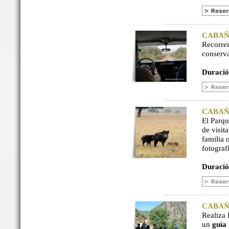
CABAÑER
Recorre
conserv
Duració
CABAÑER
El Parq
de visit
familia 
fotograf
Duració
CABAÑER
Realiza 
un
guía 