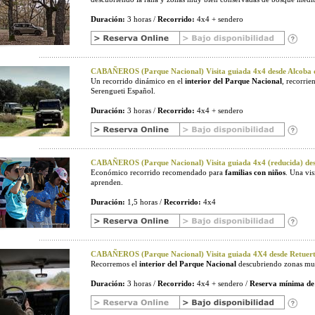
Duración:
3 horas /
Recorrido:
4x4 + sendero
CABAÑEROS (Parque Nacional) Visita guiada 4x4 desde Alcoba d
Un recorrido dinámico en el
interior del Parque Nacional
, recorri
Serengueti Español.
Duración:
3 horas /
Recorrido:
4x4 + sendero
CABAÑEROS (Parque Nacional) Visita guiada 4x4 (reducida) desd
Económico recorrido recomendado para
familias con niños
. Una vi
aprenden.
Duración:
1,5 horas /
Recorrido:
4x4
CABAÑEROS (Parque Nacional) Visita guiada 4X4 desde Retuerta
Recorremos el
interior del Parque Nacional
descubriendo zonas muy
Duración:
3 horas /
Recorrido:
4x4 + sendero /
Reserva mínima de