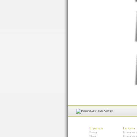
El parque
La visita
Fauna
Itinerarios 
Flora
Itinerarios