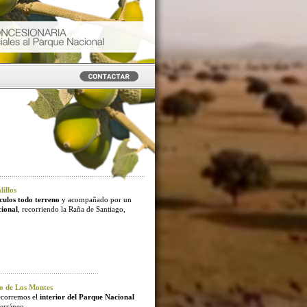
illos
culos todo terreno
y acompañado por un
cional
, recorriendo la Raña de Santiago,
o de Los Montes
ecorremos el
interior del Parque Nacional
erráneo.