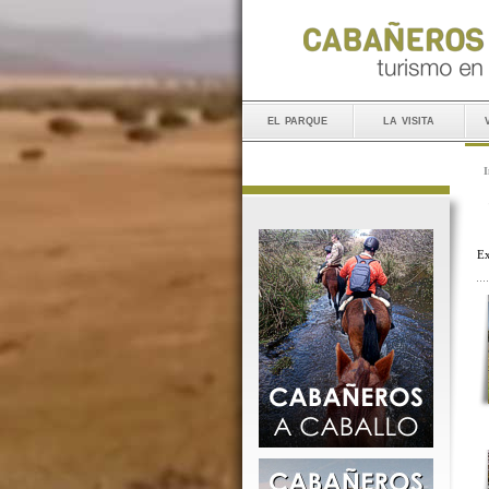
el parque
la visita
I
Ex