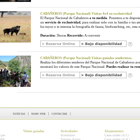
CABAÑEROS (Parque Nacional) Visitas 4x4 en exclusividad
El Parque Nacional de Cabañeros
a tu medida
. Ponemos a tu disposic
un
servicio de exclusividad
, para realizar solo con tu familia o tus a
los tuyos o te interesa la fotografía de fauna, birdwatching, etc, esta e
Duración:
3horas
Recorrido:
A convenir
CABAÑEROS (Parque Nacional) Visitas guiadas senderistas.
Realiza los diferentes senderos del Parque Nacional de Cabañeros 
mostrará los valores de este Parque Nacional.
Puedes realizar tu res
noticias
|
mapa web
|
contactar
|
Visitas guiadas
Actividades
Alojamientos
a pie
Ecoturismo
Casas rurales (A.I.)
 4X4
Turismo Activo
Casas rurales (A.H.)