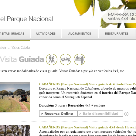
visitas guiadas
actividades
alojamientos
restaurantes
nicio
::
Visitas Guiadas
isten varias modalidades de visita guiada: Visitas Guiadas a pie y/o en vehículos 4x4, etc.
CABAÑEROS (Parque Nacional) Visita guiada 4x4 desde Casa Pal
Descubre el Parque Nacional de Cabañeros, a bordo de nuestros
vehí
guía interprete. Un recorrido dinámico en el
interior del Parque Na
conocida como el Serengueti Español.
Duración:
3 horas /
Recorrido:
4x4 + sendero
CABAÑEROS (Parque Nacional) Visita guiada 4X4 desde Horcaj
Acompañados por un guía intérprete y con nuestros vehículos 4x4 r
descubriendo la raña y zonas muy bien conservadas de bosque medit