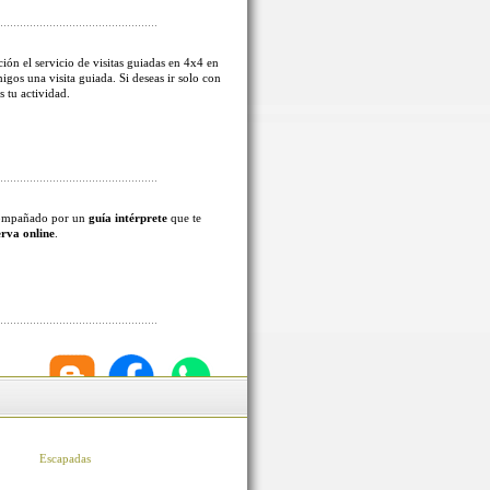
ión el servicio de visitas guiadas en 4x4 en
migos una visita guiada. Si deseas ir solo con
s tu actividad.
acompañado por un
guía intérprete
que te
erva online
.
Escapadas