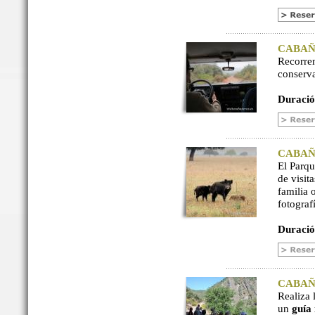
CABAÑER
Recorre
conserv
Duració
CABAÑER
El Parq
de visit
familia 
fotograf
Duració
CABAÑER
Realiza 
un
guía 