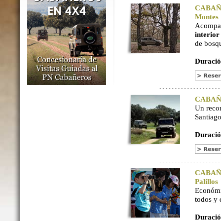
CABAÑER
Montes
Acompaña
interio
de bosq
Duració
CABAÑER
Un reco
Santiago
Duració
CABAÑER
Palillos
Económi
todos y
Duració