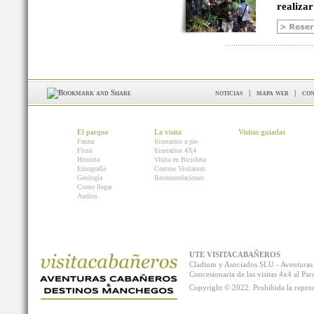
realizar
noticias
|
mapa web
|
con
El parque
La visita
Visitas guiadas
Fauna
Itinerarios a pie
Flora
Itinerarios 4X4
Historia
Visita en Bicicleta
Etnografía
Centros Visitantes
Geología
Recomendaciones
Como llegar
Audios
UTE VISITACABAÑEROS
Cladium y Asociados SLU - Aventur
Concesionaria de las visitas 4x4 al P
Copyright © 2022. Prohibida la reprodu