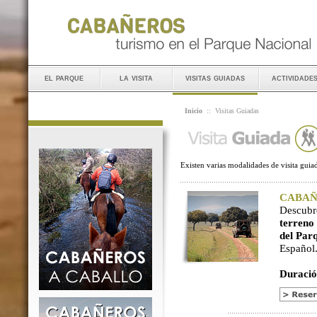
el parque
la visita
visitas guiadas
actividade
Inicio
::
Visitas Guiadas
Existen varias modalidades de visita guiad
CABAÑER
Descubr
terreno
del Par
Español
Duració