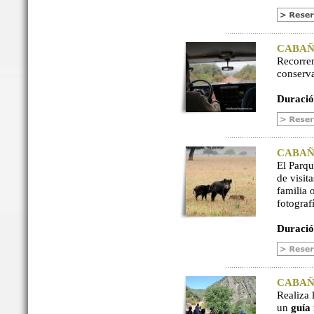
CABAÑER
Recorre
conserv
Duració
CABAÑER
El Parq
de visit
familia 
fotograf
Duració
CABAÑER
Realiza 
un
guía 