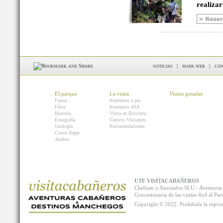
realizar
noticias
|
mapa web
|
con
El parque
La visita
Visitas guiadas
Fauna
Itinerarios a pie
Flora
Itinerarios 4X4
Historia
Visita en Bicicleta
Etnografía
Centros Visitantes
Geología
Recomendaciones
Como llegar
Audios
UTE VISITACABAÑEROS
Cladium y Asociados SLU - Aventur
Concesionaria de las visitas 4x4 al P
Copyright © 2022. Prohibida la reprodu