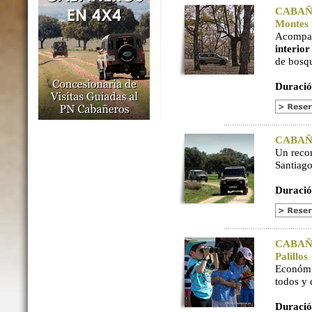
CABAÑER
Montes
Acompaña
interio
de bosq
Duració
CABAÑER
Un reco
Santiago
Duració
CABAÑER
Palillos
Económi
todos y
Duració