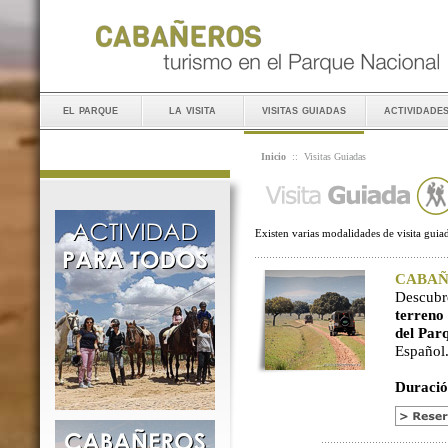
el parque
la visita
visitas guiadas
actividade
Inicio
::
Visitas Guiadas
Existen varias modalidades de visita guiad
CABAÑER
Descubr
terreno
del Par
Español
Duració