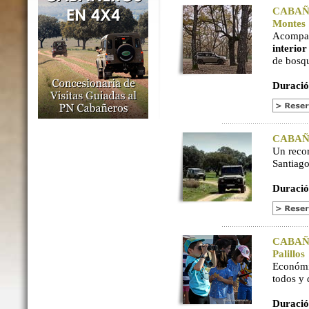
CABAÑER
Montes
Acompaña
interio
de bosq
Duració
CABAÑER
Un reco
Santiago
Duració
CABAÑER
Palillos
Económi
todos y
Duració