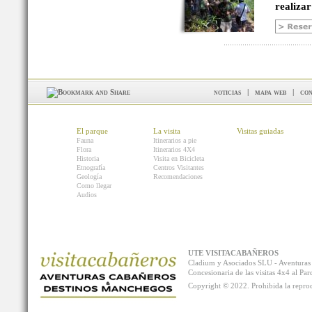
realizar
noticias
|
mapa web
|
con
El parque
La visita
Visitas guiadas
Fauna
Itinerarios a pie
Flora
Itinerarios 4X4
Historia
Visita en Bicicleta
Etnografía
Centros Visitantes
Geología
Recomendaciones
Como llegar
Audios
UTE VISITACABAÑEROS
Cladium y Asociados SLU - Aventur
Concesionaria de las visitas 4x4 al P
Copyright © 2022. Prohibida la reprodu