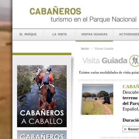
el parque
la visita
visitas guiadas
actividade
Inicio
::
Visitas Guiadas
Existen varias modalidades de visita guiad
CABAÑER
Descubr
terreno
del Par
Español
Duració