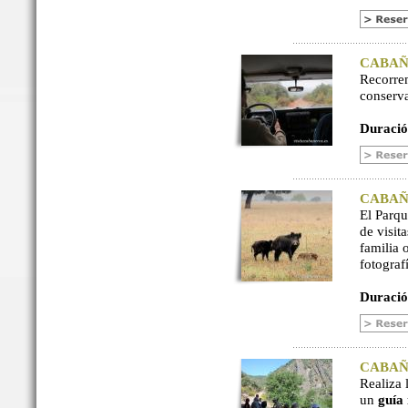
CABAÑER
Recorre
conserv
Duració
CABAÑER
El Parq
de visit
familia 
fotograf
Duració
CABAÑER
Realiza 
un
guía 