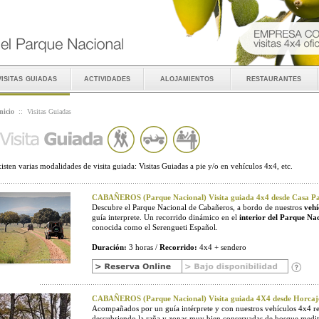
visitas guiadas
actividades
alojamientos
restaurantes
nicio
::
Visitas Guiadas
isten varias modalidades de visita guiada: Visitas Guiadas a pie y/o en vehículos 4x4, etc.
CABAÑEROS (Parque Nacional) Visita guiada 4x4 desde Casa Pal
Descubre el Parque Nacional de Cabañeros, a bordo de nuestros
vehí
guía interprete. Un recorrido dinámico en el
interior del Parque Na
conocida como el Serengueti Español.
Duración:
3 horas /
Recorrido:
4x4 + sendero
CABAÑEROS (Parque Nacional) Visita guiada 4X4 desde Horcaj
Acompañados por un guía intérprete y con nuestros vehículos 4x4 r
descubriendo la raña y zonas muy bien conservadas de bosque medit