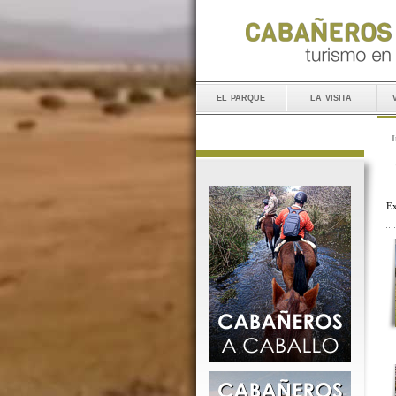
el parque
la visita
I
Ex