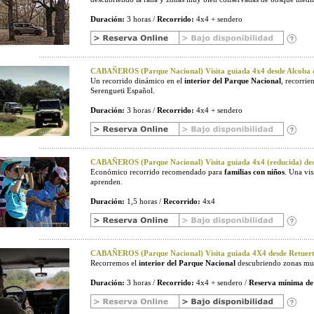
Duración:
3 horas /
Recorrido:
4x4 + sendero
CABAÑEROS (Parque Nacional) Visita guiada 4x4 desde Alcoba d
Un recorrido dinámico en el
interior del Parque Nacional
, recorri
Serengueti Español.
Duración:
3 horas /
Recorrido:
4x4 + sendero
CABAÑEROS (Parque Nacional) Visita guiada 4x4 (reducida) desd
Económico recorrido recomendado para
familias con niños
. Una vi
aprenden.
Duración:
1,5 horas /
Recorrido:
4x4
CABAÑEROS (Parque Nacional) Visita guiada 4X4 desde Retuerta
Recorremos el
interior del Parque Nacional
descubriendo zonas muy
Duración:
3 horas /
Recorrido:
4x4 + sendero /
Reserva mínima de