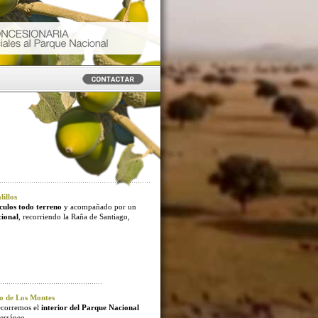
illos
culos todo terreno
y acompañado por un
cional
, recorriendo la Raña de Santiago,
o de Los Montes
ecorremos el
interior del Parque Nacional
erráneo.