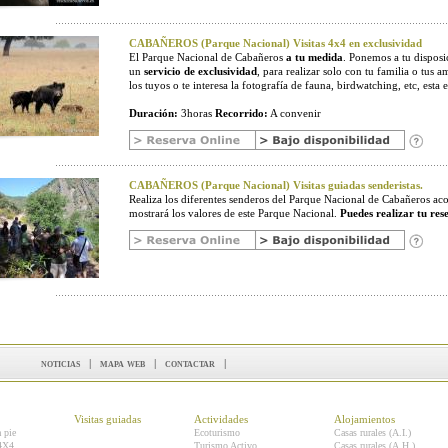
CABAÑEROS (Parque Nacional) Visitas 4x4 en exclusividad
El Parque Nacional de Cabañeros
a tu medida
. Ponemos a tu disposic
un
servicio de exclusividad
, para realizar solo con tu familia o tus a
los tuyos o te interesa la fotografía de fauna, birdwatching, etc, esta e
Duración:
3horas
Recorrido:
A convenir
CABAÑEROS (Parque Nacional) Visitas guiadas senderistas.
Realiza los diferentes senderos del Parque Nacional de Cabañeros 
mostrará los valores de este Parque Nacional.
Puedes realizar tu res
noticias
|
mapa web
|
contactar
|
Visitas guiadas
Actividades
Alojamientos
a pie
Ecoturismo
Casas rurales (A.I.)
 4X4
Turismo Activo
Casas rurales (A.H.)