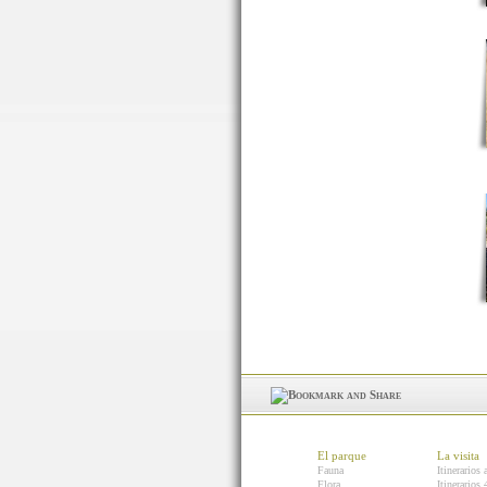
El parque
La visita
Fauna
Itinerarios 
Flora
Itinerarios