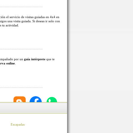
ión el servicio de visitas guiadas en 4x4 en
migos una visita guiada. Si deseas ir solo con
s tu actividad.
acompañado por un
guía intérprete
que te
erva online
.
Escapadas