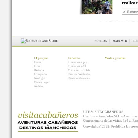
realizar
noticias
|
mapa web
|
con
El parque
La visita
Visitas guiadas
Fauna
Itinerarios a pie
Flora
Itinerarios 4X4
Historia
Visita en Bicicleta
Etnografía
Centros Visitantes
Geología
Recomendaciones
Como llegar
Audios
UTE VISITACABAÑEROS
Cladium y Asociados SLU - Aventur
Concesionaria de las visitas 4x4 al P
Copyright © 2022. Prohibida la reprodu