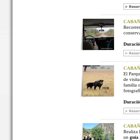
CABAÑER
Recorre
conserv
Duració
CABAÑER
El Parq
de visit
familia 
fotograf
Duració
CABAÑER
Realiza 
un
guía 