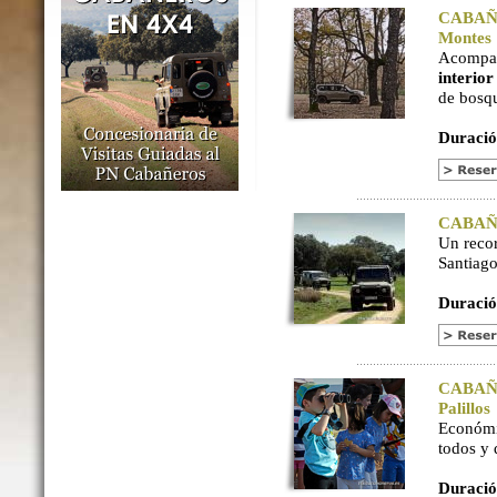
CABAÑER
Montes
Acompaña
interio
de bosq
Duració
CABAÑER
Un reco
Santiago
Duració
CABAÑER
Palillos
Económi
todos y
Duració