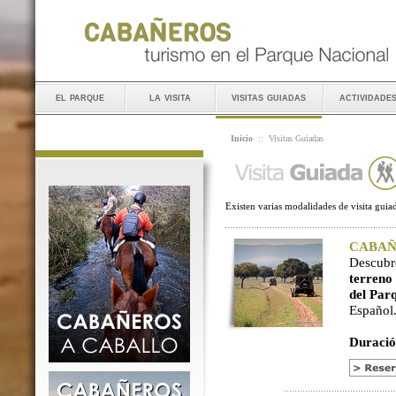
el parque
la visita
visitas guiadas
actividade
Inicio
::
Visitas Guiadas
Existen varias modalidades de visita guiad
CABAÑER
Descubr
terreno
del Par
Español
Duració