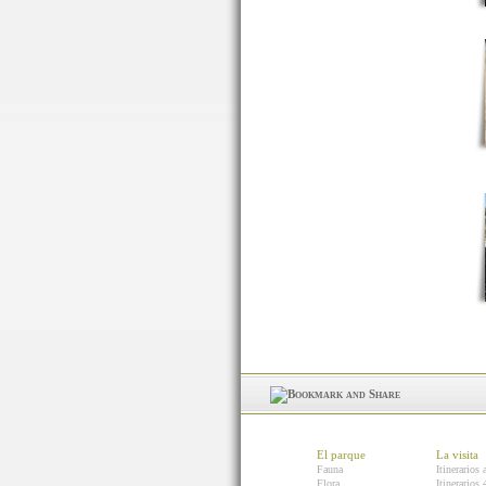
El parque
La visita
Fauna
Itinerarios 
Flora
Itinerarios