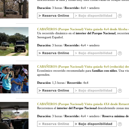
Duración:
3 horas /
Recorrido:
4x4 + sendero
CABAÑEROS (Parque Nacional) Visita guiada 4x4 desde Alcoba d
Un recorrido dinámico en el
interior del Parque Nacional
, recorri
Serengueti Español.
Duración:
3 horas /
Recorrido:
4x4 + sendero
CABAÑEROS (Parque Nacional) Visita guiada 4x4 (reducida) desd
Económico recorrido recomendado para
familias con niños
. Una vi
aprenden.
Duración:
1,5 horas /
Recorrido:
4x4
CABAÑEROS (Parque Nacional) Visita guiada 4X4 desde Retuerta
Recorremos el
interior del Parque Nacional
descubriendo zonas muy
Duración:
3 horas /
Recorrido:
4x4 + sendero /
Reserva mínima de