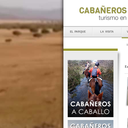
el parque
la visita
I
Ex