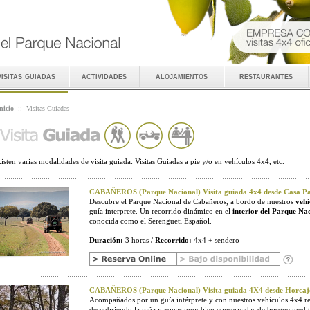
visitas guiadas
actividades
alojamientos
restaurantes
nicio
::
Visitas Guiadas
isten varias modalidades de visita guiada: Visitas Guiadas a pie y/o en vehículos 4x4, etc.
CABAÑEROS (Parque Nacional) Visita guiada 4x4 desde Casa Pal
Descubre el Parque Nacional de Cabañeros, a bordo de nuestros
vehí
guía interprete. Un recorrido dinámico en el
interior del Parque Na
conocida como el Serengueti Español.
Duración:
3 horas /
Recorrido:
4x4 + sendero
CABAÑEROS (Parque Nacional) Visita guiada 4X4 desde Horcaj
Acompañados por un guía intérprete y con nuestros vehículos 4x4 r
descubriendo la raña y zonas muy bien conservadas de bosque medit