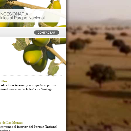
illos
culos todo terreno
y acompañado por un
cional
, recorriendo la Raña de Santiago,
o de Los Montes
ecorremos el
interior del Parque Nacional
erráneo.