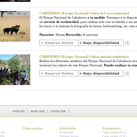
CABAÑEROS (Parque Nacional) Visitas 4x4 en exclusividad
El Parque Nacional de Cabañeros
a tu medida
. Ponemos a tu disposic
un
servicio de exclusividad
, para realizar solo con tu familia o tus a
los tuyos o te interesa la fotografía de fauna, birdwatching, etc, esta e
Duración:
3horas
Recorrido:
A convenir
CABAÑEROS (Parque Nacional) Visitas guiadas senderistas.
Realiza los diferentes senderos del Parque Nacional de Cabañeros 
mostrará los valores de este Parque Nacional.
Puedes realizar tu res
noticias
|
mapa web
|
contactar
|
Visitas guiadas
Actividades
Alojamientos
a pie
Ecoturismo
Casas rurales (A.I.)
 4X4
Turismo Activo
Casas rurales (A.H.)