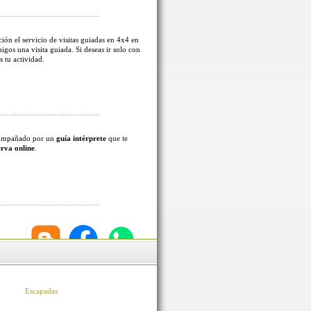
ión el servicio de visitas guiadas en 4x4 en
migos una visita guiada. Si deseas ir solo con
s tu actividad.
acompañado por un
guía intérprete
que te
erva online
.
Escapadas