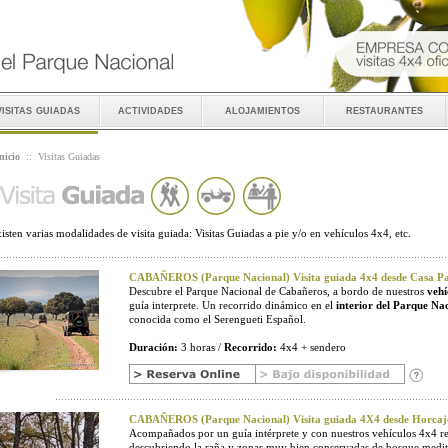
visitas guiadas
actividades
alojamientos
restaurantes
nicio
::
Visitas Guiadas
isten varias modalidades de visita guiada: Visitas Guiadas a pie y/o en vehículos 4x4, etc.
CABAÑEROS (Parque Nacional) Visita guiada 4x4 desde Casa Pal
Descubre el Parque Nacional de Cabañeros, a bordo de nuestros
vehí
guía interprete. Un recorrido dinámico en el
interior del Parque Na
conocida como el Serengueti Español.
Duración:
3 horas /
Recorrido:
4x4 + sendero
CABAÑEROS (Parque Nacional) Visita guiada 4X4 desde Horcaj
Acompañados por un guía intérprete y con nuestros vehículos 4x4 r
descubriendo la raña y zonas muy bien conservadas de bosque medit