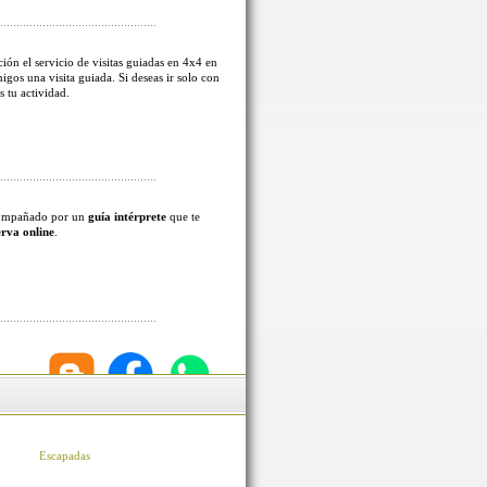
ión el servicio de visitas guiadas en 4x4 en
migos una visita guiada. Si deseas ir solo con
s tu actividad.
acompañado por un
guía intérprete
que te
erva online
.
Escapadas