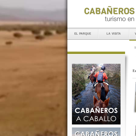
el parque
la visita
I
Ex