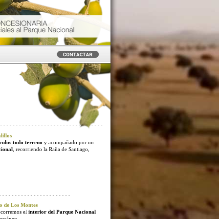
illos
culos todo terreno
y acompañado por un
cional
, recorriendo la Raña de Santiago,
o de Los Montes
ecorremos el
interior del Parque Nacional
erráneo.