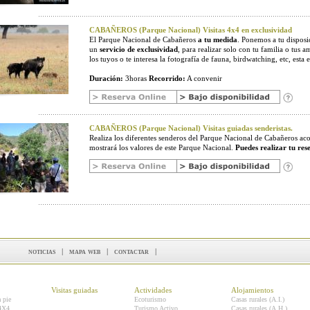
CABAÑEROS (Parque Nacional) Visitas 4x4 en exclusividad
El Parque Nacional de Cabañeros
a tu medida
. Ponemos a tu disposic
un
servicio de exclusividad
, para realizar solo con tu familia o tus a
los tuyos o te interesa la fotografía de fauna, birdwatching, etc, esta e
Duración:
3horas
Recorrido:
A convenir
CABAÑEROS (Parque Nacional) Visitas guiadas senderistas.
Realiza los diferentes senderos del Parque Nacional de Cabañeros 
mostrará los valores de este Parque Nacional.
Puedes realizar tu res
noticias
|
mapa web
|
contactar
|
Visitas guiadas
Actividades
Alojamientos
a pie
Ecoturismo
Casas rurales (A.I.)
 4X4
Turismo Activo
Casas rurales (A.H.)