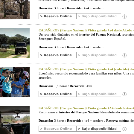
Duración:
3 horas /
Recorrido:
4x4 + sendero
CABAÑEROS (Parque Nacional) Visita guiada 4x4 desde Alcoba d
Un recorrido dinámico en el
interior del Parque Nacional
, recorri
Serengueti Español.
Duración:
3 horas /
Recorrido:
4x4 + sendero
CABAÑEROS (Parque Nacional) Visita guiada 4x4 (reducida) desd
Económico recorrido recomendado para
familias con niños
. Una vi
aprenden.
Duración:
1,5 horas /
Recorrido:
4x4
CABAÑEROS (Parque Nacional) Visita guiada 4X4 desde Retuerta
Recorremos el
interior del Parque Nacional
descubriendo zonas muy
Duración:
3 horas /
Recorrido:
4x4 + sendero /
Reserva mínima de