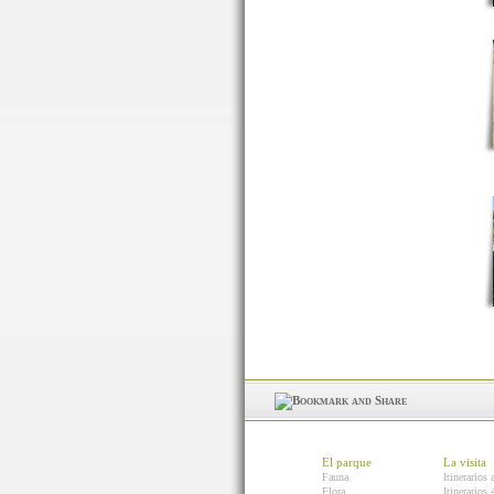
El parque
La visita
Fauna
Itinerarios 
Flora
Itinerarios