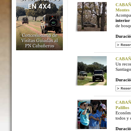
CABAÑER
Montes
Acompaña
interio
de bosq
Duració
CABAÑER
Un reco
Santiago
Duració
CABAÑER
Palillos
Económi
todos y
Duració