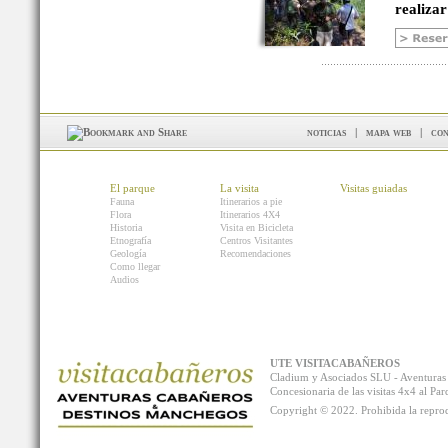
realizar
noticias
|
mapa web
|
con
El parque
La visita
Visitas guiadas
Fauna
Itinerarios a pie
Flora
Itinerarios 4X4
Historia
Visita en Bicicleta
Etnografía
Centros Visitantes
Geología
Recomendaciones
Como llegar
Audios
UTE VISITACABAÑEROS
Cladium y Asociados SLU - Aventur
Concesionaria de las visitas 4x4 al P
Copyright © 2022. Prohibida la reprodu