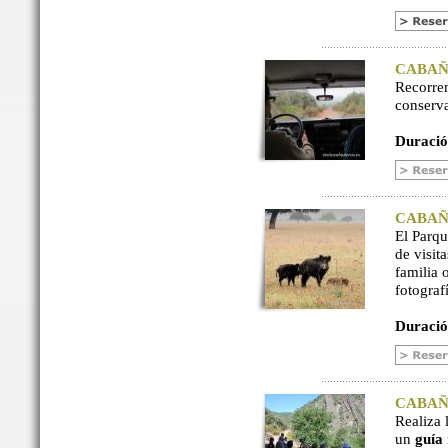
CABAÑER
Recorre
conserv
Duració
CABAÑER
El Parq
de visit
familia 
fotograf
Duració
CABAÑER
Realiza 
un
guía 