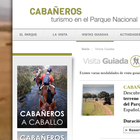
el parque
la visita
visitas guiadas
actividade
Inicio
::
Visitas Guiadas
Existen varias modalidades de visita guiad
CABAÑER
Descubr
terreno
del Par
Español
Duració