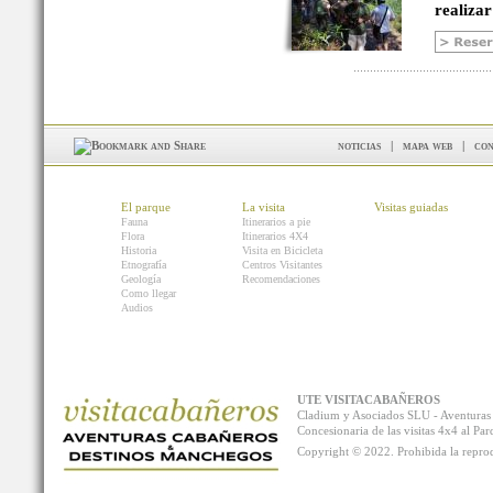
realizar
noticias
|
mapa web
|
con
El parque
La visita
Visitas guiadas
Fauna
Itinerarios a pie
Flora
Itinerarios 4X4
Historia
Visita en Bicicleta
Etnografía
Centros Visitantes
Geología
Recomendaciones
Como llegar
Audios
UTE VISITACABAÑEROS
Cladium y Asociados SLU - Aventur
Concesionaria de las visitas 4x4 al P
Copyright © 2022. Prohibida la reprodu