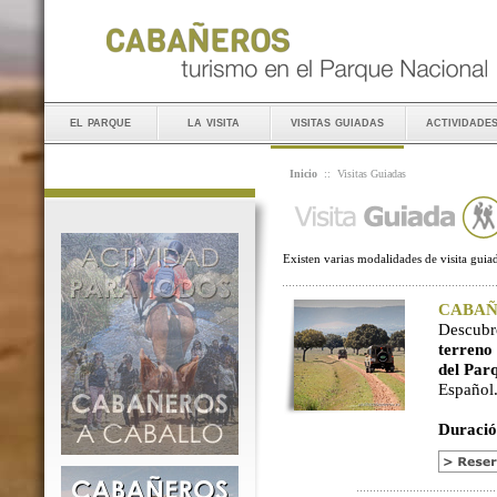
el parque
la visita
visitas guiadas
actividade
Inicio
::
Visitas Guiadas
Existen varias modalidades de visita guiad
CABAÑER
Descubr
terreno
del Par
Español
Duració