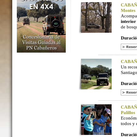
CABAÑER
Montes
Acompaña
interio
de bosq
Duració
CABAÑER
Un reco
Santiago
Duració
CABAÑER
Palillos
Económi
todos y
Duració