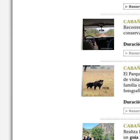
CABAÑER
Recorre
conserv
Duració
CABAÑER
El Parq
de visit
familia 
fotograf
Duració
CABAÑER
Realiza 
un
guía 