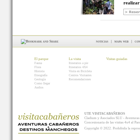
realizar
noticias
|
mapa web
|
con
El parque
La visita
Visitas guiadas
Fauna
Itinerarios a pie
Flora
Itinerarios 4X4
Historia
Visita en Bicicleta
Etnografía
Centros Visitantes
Geología
Recomendaciones
Como llegar
Audios
UTE VISITACABAÑEROS
Cladium y Asociados SLU - Aventur
Concesionaria de las visitas 4x4 al P
Copyright © 2022. Prohibida la reprodu