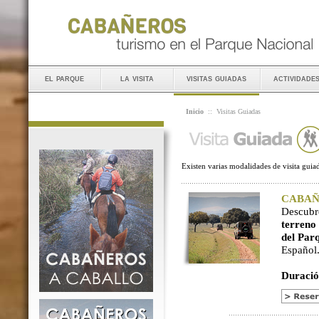
el parque
la visita
visitas guiadas
actividade
Inicio
::
Visitas Guiadas
Existen varias modalidades de visita guiad
CABAÑER
Descubr
terreno
del Par
Español
Duració