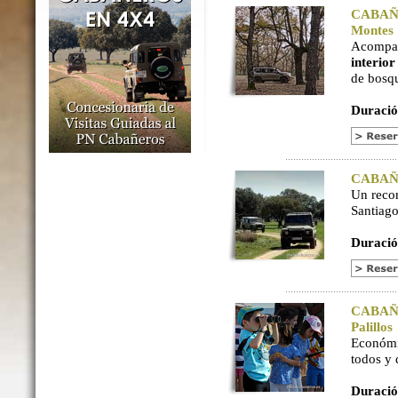
CABAÑER
Montes
Acompaña
interio
de bosq
Duració
CABAÑER
Un reco
Santiago
Duració
CABAÑER
Palillos
Económi
todos y
Duració