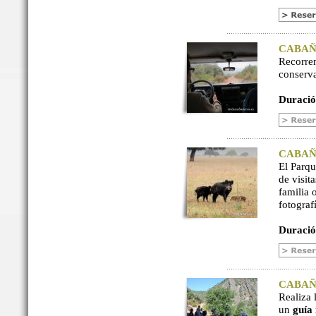
CABAÑER
Recorre
conserv
Duració
CABAÑER
El Parq
de visit
familia 
fotograf
Duració
CABAÑER
Realiza 
un
guía 