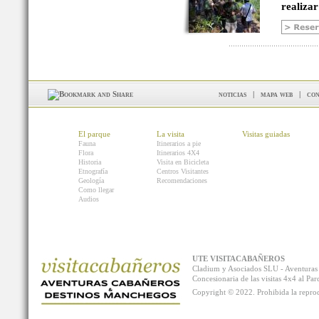
realizar
noticias
|
mapa web
|
con
El parque
La visita
Visitas guiadas
Fauna
Itinerarios a pie
Flora
Itinerarios 4X4
Historia
Visita en Bicicleta
Etnografía
Centros Visitantes
Geología
Recomendaciones
Como llegar
Audios
UTE VISITACABAÑEROS
Cladium y Asociados SLU - Aventur
Concesionaria de las visitas 4x4 al P
Copyright © 2022. Prohibida la reprodu