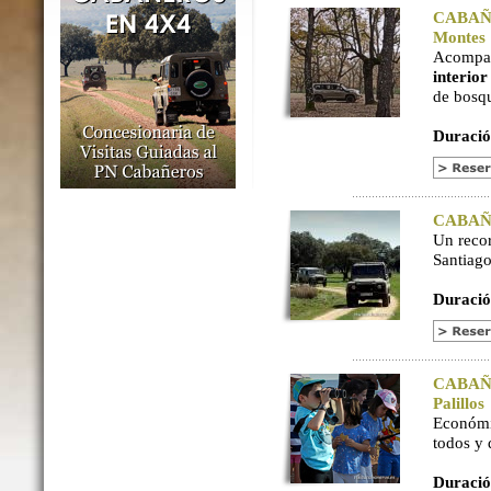
CABAÑER
Montes
Acompaña
interio
de bosq
Duració
CABAÑER
Un reco
Santiago
Duració
CABAÑER
Palillos
Económi
todos y
Duració