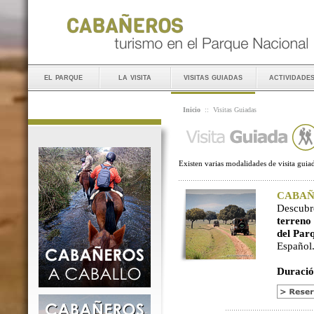
el parque
la visita
visitas guiadas
actividade
Inicio
::
Visitas Guiadas
Existen varias modalidades de visita guiad
CABAÑER
Descubr
terreno
del Par
Español
Duració