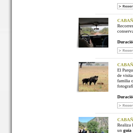
CABAÑER
Recorre
conserv
Duració
CABAÑER
El Parq
de visit
familia 
fotograf
Duració
CABAÑER
Realiza 
un
guía 