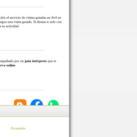
ión el servicio de visitas guiadas en 4x4 en
migos una visita guiada. Si deseas ir solo con
s tu actividad.
acompañado por un
guía intérprete
que te
erva online
.
Escapadas