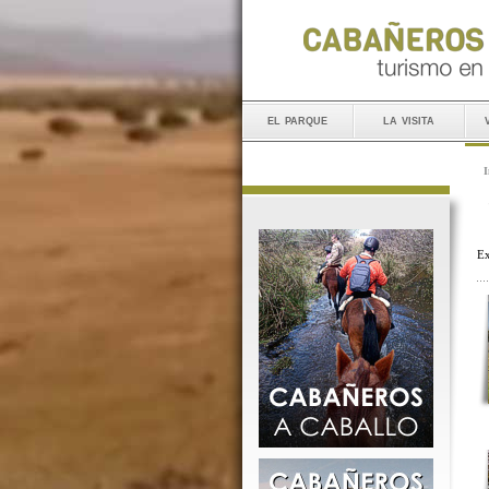
el parque
la visita
I
Ex