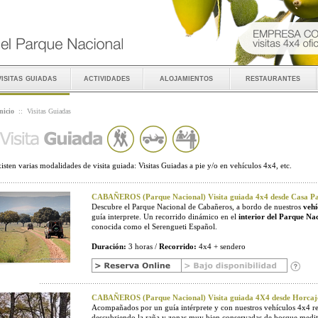
visitas guiadas
actividades
alojamientos
restaurantes
nicio
::
Visitas Guiadas
isten varias modalidades de visita guiada: Visitas Guiadas a pie y/o en vehículos 4x4, etc.
CABAÑEROS (Parque Nacional) Visita guiada 4x4 desde Casa Pal
Descubre el Parque Nacional de Cabañeros, a bordo de nuestros
vehí
guía interprete. Un recorrido dinámico en el
interior del Parque Na
conocida como el Serengueti Español.
Duración:
3 horas /
Recorrido:
4x4 + sendero
CABAÑEROS (Parque Nacional) Visita guiada 4X4 desde Horcaj
Acompañados por un guía intérprete y con nuestros vehículos 4x4 r
descubriendo la raña y zonas muy bien conservadas de bosque medit