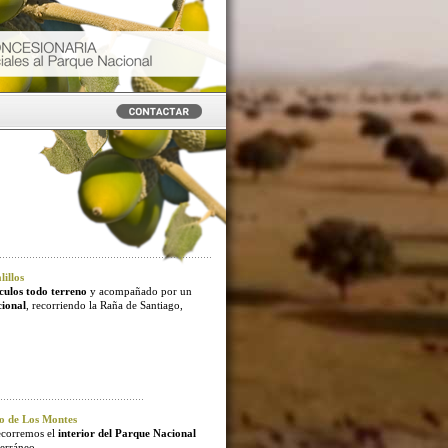
illos
culos todo terreno
y acompañado por un
cional
, recorriendo la Raña de Santiago,
o de Los Montes
ecorremos el
interior del Parque Nacional
erráneo.