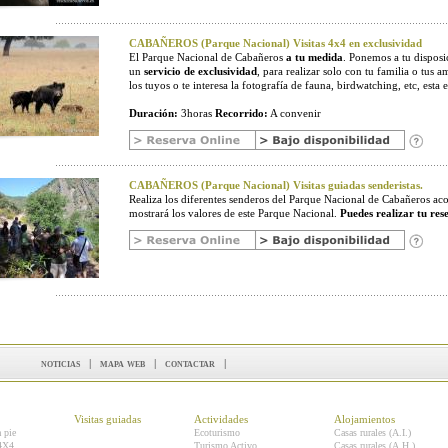
CABAÑEROS (Parque Nacional) Visitas 4x4 en exclusividad
El Parque Nacional de Cabañeros
a tu medida
. Ponemos a tu disposic
un
servicio de exclusividad
, para realizar solo con tu familia o tus a
los tuyos o te interesa la fotografía de fauna, birdwatching, etc, esta e
Duración:
3horas
Recorrido:
A convenir
CABAÑEROS (Parque Nacional) Visitas guiadas senderistas.
Realiza los diferentes senderos del Parque Nacional de Cabañeros 
mostrará los valores de este Parque Nacional.
Puedes realizar tu res
noticias
|
mapa web
|
contactar
|
Visitas guiadas
Actividades
Alojamientos
a pie
Ecoturismo
Casas rurales (A.I.)
 4X4
Turismo Activo
Casas rurales (A.H.)