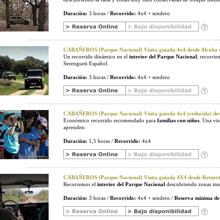
Duración:
3 horas /
Recorrido:
4x4 + sendero
CABAÑEROS (Parque Nacional) Visita guiada 4x4 desde Alcoba d
Un recorrido dinámico en el
interior del Parque Nacional
, recorri
Serengueti Español.
Duración:
3 horas /
Recorrido:
4x4 + sendero
CABAÑEROS (Parque Nacional) Visita guiada 4x4 (reducida) desd
Económico recorrido recomendado para
familias con niños
. Una vi
aprenden.
Duración:
1,5 horas /
Recorrido:
4x4
CABAÑEROS (Parque Nacional) Visita guiada 4X4 desde Retuerta
Recorremos el
interior del Parque Nacional
descubriendo zonas muy
Duración:
3 horas /
Recorrido:
4x4 + sendero /
Reserva mínima de