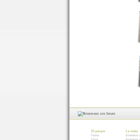
El parque
La visita
Fauna
Itinerarios 
Flora
Itinerarios