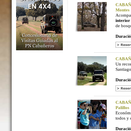
CABAÑER
Montes
Acompaña
interio
de bosq
Duració
CABAÑER
Un reco
Santiago
Duració
CABAÑER
Palillos
Económi
todos y
Duració