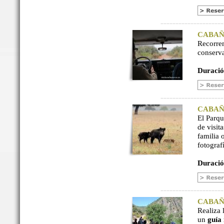
CABAÑER
Recorre
conserv
Duració
CABAÑER
El Parq
de visit
familia 
fotograf
Duració
CABAÑER
Realiza 
un
guía 