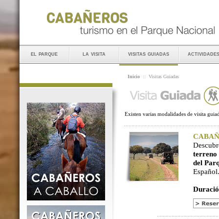
el parque
la visita
visitas guiadas
actividade
Inicio
::
Visitas Guiadas
Existen varias modalidades de visita guiad
CABAÑER
Descubr
terreno
del Par
Español
Duració