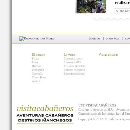
realizar
noticias
|
mapa web
|
con
El parque
La visita
Visitas guiadas
Fauna
Itinerarios a pie
Flora
Itinerarios 4X4
Historia
Visita en Bicicleta
Etnografía
Centros Visitantes
Geología
Recomendaciones
Como llegar
Audios
UTE VISITACABAÑEROS
Cladium y Asociados SLU - Aventur
Concesionaria de las visitas 4x4 al P
Copyright © 2022. Prohibida la reprodu