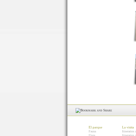
El parque
La visita
Fauna
Itinerarios 
Flora
Itinerarios