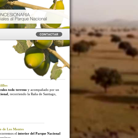
illos
culos todo terreno
y acompañado por un
cional
, recorriendo la Raña de Santiago,
o de Los Montes
ecorremos el
interior del Parque Nacional
erráneo.