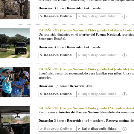
Duración:
3 horas /
Recorrido:
4x4 + sendero
CABAÑEROS (Parque Nacional) Visita guiada 4x4 desde Alcoba d
Un recorrido dinámico en el
interior del Parque Nacional
, recorri
Serengueti Español.
Duración:
3 horas /
Recorrido:
4x4 + sendero
CABAÑEROS (Parque Nacional) Visita guiada 4x4 (reducida) desd
Económico recorrido recomendado para
familias con niños
. Una vi
aprenden.
Duración:
1,5 horas /
Recorrido:
4x4
CABAÑEROS (Parque Nacional) Visita guiada 4X4 desde Retuerta
Recorremos el
interior del Parque Nacional
descubriendo zonas muy
Duración:
3 horas /
Recorrido:
4x4 + sendero /
Reserva mínima de