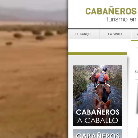
el parque
la visita
I
Ex