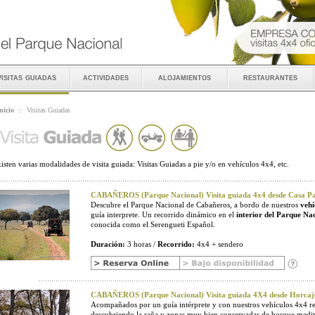
visitas guiadas
actividades
alojamientos
restaurantes
nicio
::
Visitas Guiadas
isten varias modalidades de visita guiada: Visitas Guiadas a pie y/o en vehículos 4x4, etc.
CABAÑEROS (Parque Nacional) Visita guiada 4x4 desde Casa Pal
Descubre el Parque Nacional de Cabañeros, a bordo de nuestros
vehí
guía interprete. Un recorrido dinámico en el
interior del Parque Na
conocida como el Serengueti Español.
Duración:
3 horas /
Recorrido:
4x4 + sendero
CABAÑEROS (Parque Nacional) Visita guiada 4X4 desde Horcaj
Acompañados por un guía intérprete y con nuestros vehículos 4x4 r
descubriendo la raña y zonas muy bien conservadas de bosque medit