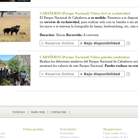
CABAÑEROS (Parque Nacional) Visitas 4x4 en exclusividad
El Parque Nacional de Cabañeros
a tu medida
. Ponemos a tu disposic
un
servicio de exclusividad
, para realizar solo con tu familia o tus a
los tuyos o te interesa la fotografía de fauna, birdwatching, etc, esta e
Duración:
3horas
Recorrido:
A convenir
CABAÑEROS (Parque Nacional) Visitas guiadas senderistas.
Realiza los diferentes senderos del Parque Nacional de Cabañeros 
mostrará los valores de este Parque Nacional.
Puedes realizar tu res
noticias
|
mapa web
|
contactar
|
Visitas guiadas
Actividades
Alojamientos
a pie
Ecoturismo
Casas rurales (A.I.)
 4X4
Turismo Activo
Casas rurales (A.H.)