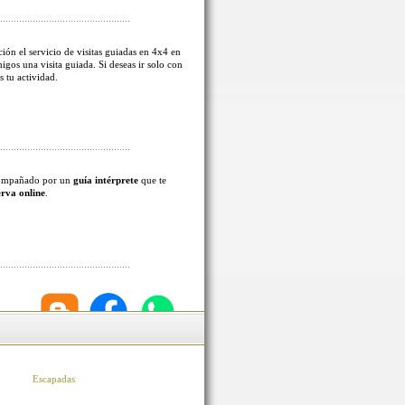
ión el servicio de visitas guiadas en 4x4 en
migos una visita guiada. Si deseas ir solo con
s tu actividad.
acompañado por un
guía intérprete
que te
erva online
.
Escapadas