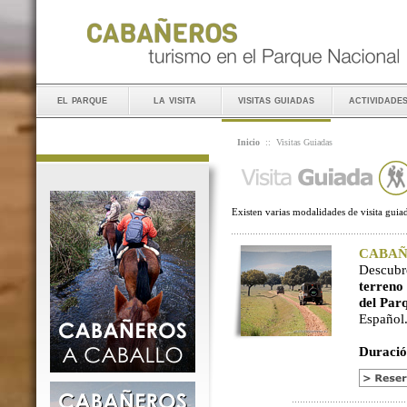
el parque
la visita
visitas guiadas
actividade
Inicio
::
Visitas Guiadas
Existen varias modalidades de visita guiad
CABAÑER
Descubr
terreno
del Par
Español
Duració