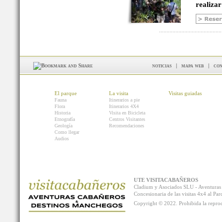
realizar
noticias
|
mapa web
|
con
El parque
La visita
Visitas guiadas
Fauna
Itinerarios a pie
Flora
Itinerarios 4X4
Historia
Visita en Bicicleta
Etnografía
Centros Visitantes
Geología
Recomendaciones
Como llegar
Audios
UTE VISITACABAÑEROS
Cladium y Asociados SLU - Aventur
Concesionaria de las visitas 4x4 al P
Copyright © 2022. Prohibida la reprodu