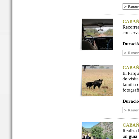
CABAÑER
Recorre
conserv
Duració
CABAÑER
El Parq
de visit
familia 
fotograf
Duració
CABAÑER
Realiza 
un
guía 