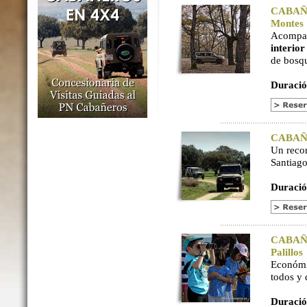
CABAÑER
Montes
Acompaña
interio
de bosq
Duració
CABAÑER
Un reco
Santiago
Duració
CABAÑER
Palillos
Económi
todos y
Duració