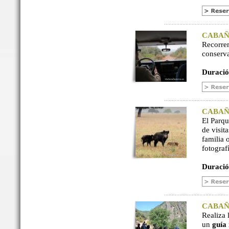
CABAÑER
Recorre
conserv
Duració
CABAÑER
El Parq
de visit
familia 
fotograf
Duració
CABAÑER
Realiza 
un
guía 