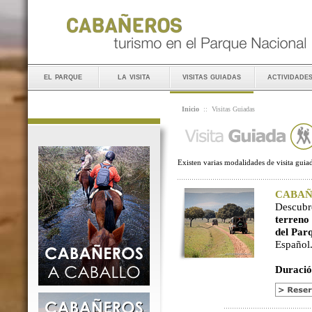
el parque
la visita
visitas guiadas
actividade
Inicio
::
Visitas Guiadas
Existen varias modalidades de visita guiad
CABAÑER
Descubr
terreno
del Par
Español
Duració