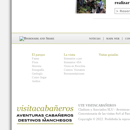
realizar
noticias
|
mapa web
|
con
El parque
La visita
Visitas guiadas
Fauna
Itinerarios a pie
Flora
Itinerarios 4X4
Historia
Visita en Bicicleta
Etnografía
Centros Visitantes
Geología
Recomendaciones
Como llegar
Audios
UTE VISITACABAÑEROS
Cladium y Asociados SLU - Aventur
Concesionaria de las visitas 4x4 al P
Copyright © 2022. Prohibida la reprodu