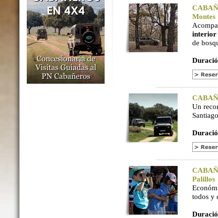
CABAÑER
Montes
Acompaña
interio
de bosq
Duració
CABAÑER
Un reco
Santiago
Duració
CABAÑER
Palillos
Económi
todos y
Duració