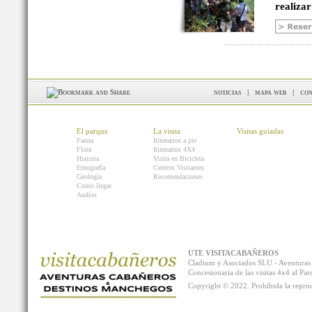
realizar
noticias
|
mapa web
|
con
El parque
La visita
Visitas guiadas
Fauna
Itinerarios a pie
Flora
Itinerarios 4X4
Historia
Visita en Bicicleta
Etnografía
Centros Visitantes
Geología
Recomendaciones
Como llegar
Audios
UTE VISITACABAÑEROS
Cladium y Asociados SLU - Aventur
Concesionaria de las visitas 4x4 al P
Copyright © 2022. Prohibida la reprodu