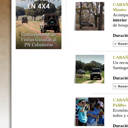
CABAÑER
Montes
Acompaña
interio
de bosq
Duració
CABAÑER
Un reco
Santiago
Duració
CABAÑER
Palillos
Económi
todos y
Duració