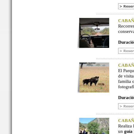
CABAÑER
Recorre
conserv
Duració
CABAÑER
El Parq
de visit
familia 
fotograf
Duració
CABAÑER
Realiza 
un
guía 