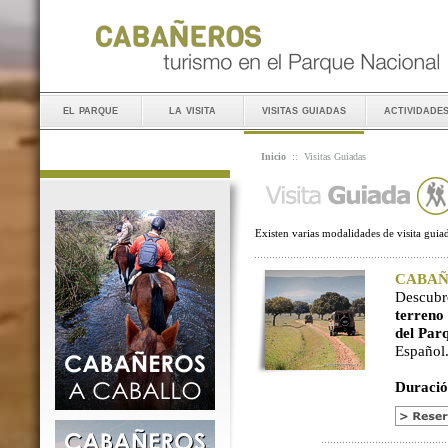
el parque
la visita
visitas guiadas
actividade
Inicio
::
Visitas Guiadas
Existen varias modalidades de visita guiad
CABAÑER
Descubr
terreno
del Par
Español
Duració