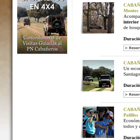
CABAÑER
Montes
Acompaña
interio
de bosq
Duració
CABAÑER
Un reco
Santiago
Duració
CABAÑER
Palillos
Económi
todos y
Duració