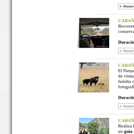
CABAÑER
Recorre
conserv
Duració
CABAÑER
El Parq
de visit
familia 
fotograf
Duració
CABAÑER
Realiza 
un
guía 