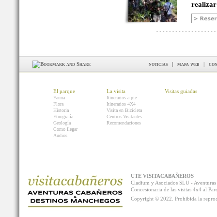
realizar
noticias
|
mapa web
|
con
El parque
La visita
Visitas guiadas
Fauna
Itinerarios a pie
Flora
Itinerarios 4X4
Historia
Visita en Bicicleta
Etnografía
Centros Visitantes
Geología
Recomendaciones
Como llegar
Audios
UTE VISITACABAÑEROS
Cladium y Asociados SLU - Aventur
Concesionaria de las visitas 4x4 al P
Copyright © 2022. Prohibida la reprodu