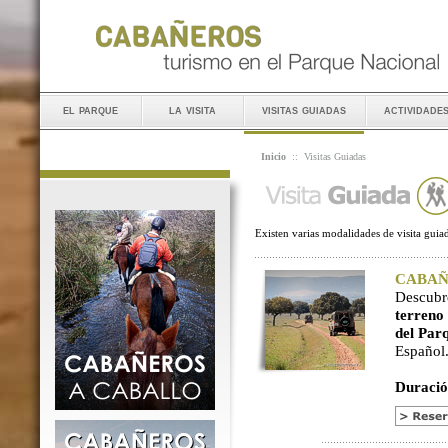
el parque
la visita
visitas guiadas
actividade
Inicio
::
Visitas Guiadas
Existen varias modalidades de visita guiad
CABAÑER
Descubr
terreno
del Par
Español
Duració