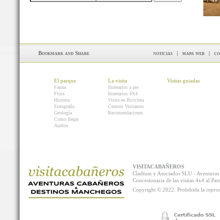
noticias
|
mapa web
|
co
El parque
La visita
Visitas guiadas
Fauna
Itinerarios a pie
Flora
Itinerarios 4X4
Historia
Visita en Bicicleta
Etnografía
Centros Visitantes
Geología
Recomendaciones
Como llegar
Audios
VISITACABAÑEROS
Cladium y Asociados SLU - Aventur
Concesionaria de las visitas 4x4 al P
Copyright © 2022. Prohibida la reprodu