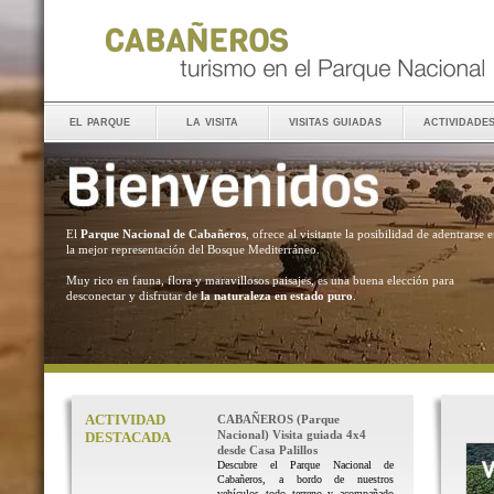
el parque
la visita
visitas guiadas
actividade
El
Parque Nacional de Cabañeros
, ofrece al visitante la posibilidad de adentrarse 
la mejor representación del Bosque Mediterráneo.
Muy rico en fauna, flora y maravillosos paisajes, es una buena elección para
desconectar y disfrutar de
la naturaleza en estado puro
.
ACTIVIDAD
CABAÑEROS (Parque
Nacional) Visita guiada 4x4
DESTACADA
desde Casa Palillos
Descubre el Parque Nacional de
Cabañeros, a bordo de nuestros
vehículos todo terreno y acompañado