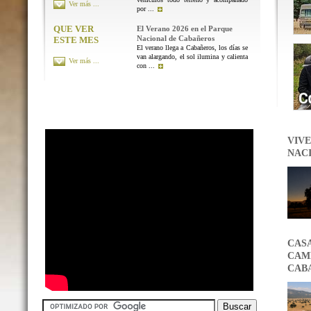
Ver más ...
por ...
QUE VER
El Verano 2026 en el Parque
Nacional de Cabañeros
ESTE MES
El verano llega a Cabañeros, los días se
van alargando, el sol ilumina y calienta
Ver más ...
con ...
VIVE
NAC
CAS
CAMB
CAB